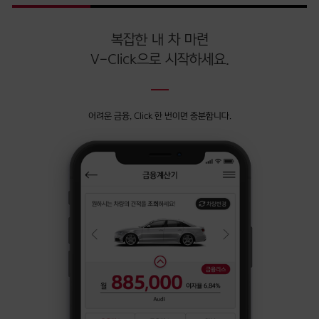
프리미엄 케어 서비스
V-click 안내
마이페이지
운용리스
장기렌트
상품 비교
V-click 시작하기
계약 관리
고객센터
바디 프로텍션
복잡한 내 차 마련
V-Click으로 시작하세요.
제휴 다이렉트 자동차보험
APP 다운로드
회원정보 관리
공지사항
파츠 프로텍션
전체
차량정보 관리
FAQ
자기부담금 지원 프로그램
계약리스트
회원정보
어려운 금융, Click 한 번이면 충분합니다.
견적/상담 관리
고객 상담/문의
세이프플랜
거래내역 조회
간편인증 등록
차량관리/등록
개인(신용)정보 동의·조회
리콜안내
신차 교환 프로그램
확인서 발급
간편인증 로그인
운행현황
내 견적 보관함
금리인하요구권
채무조정 안내
계약정보 변경
점검항목
상담/문의 내역
개인(신용)정보 동의 현황
채무자 금융지원 운영방안
기한이익상실예정공시
1:1 문의하기
이용/제공 현황 조회 및 기타