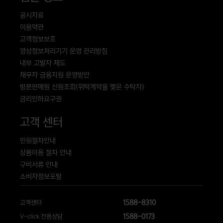
공시자료
이용약관
고객정보보호
영상정보처리기기 운영 관리방침
내부 고발자 제도
채무자 금융지원 운영방안
방문판매원 신원조회(위탁계약을 맺은 수탁자)
금리인하요구권
고객 센터
민원절차안내
상품이용 절차 안내
구비서류 안내
소비자정보포털
1588-8310
고객센터
1588-0173
V-click 전용상담