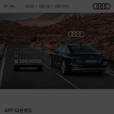
메뉴
로그인
|
회원가입
|
인증서관리
Home
상품 안내
할부상품
이벤트 프로모션
리스상품
진행 중인 이벤트/프로모션
V-견적내기
클래식 할부금융
렌트상품
종료된 이벤트/프로모션
V-견적내기
V-click
Buy back 할부금융
금융리스
APP 다운로드