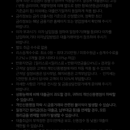
등에 의한 조정금리 등을 반영하여 적용합니다. 결정된 대출금리는 고정
/ 변동 금리이며, 개별약정에 의해 별도로 정한 항목(변동금리대출의
기준금리 등) 이외에는 대출만기일까지 동일하게 적용 됩니다.
금리정보는 금리 산출시점 기준으로 산정됐으며, 정확한 최신
금리정보는 해당 금융기관 홈페이지 또는 영업점에서 확인해 주시기
바랍니다.
이자 부과시기: 이자 납입일을 정하여 일정주기(매월 등)마다 이자를
납입하며,기타 이자납입방법은 대출거래약정서 참조하여 주시기
바랍니다.
별도 취급 수수료 없음
리스승계수수료: 최소 0원 ~ 최대 250만원 / 미회수원금 x 승계수수료율
(1.2%) x (1개월 경과 시마다 0.01%p 차감)
반환지연금: [일리스료+(일리스료 x 반환지연금율(24%)] x 경과일 수
근저당 설정은 고객의 개인신용평점에 따라 차등 적용 될 수 있으며,
근저당 설정비용은 당사부담, 해지비용은 고객부담입니다. • 인지세는
5천만원 초과시 당사와 고객이 각 50%씩 부담합니다.
자세한 사항은 가까운 전시장 및 금융상담전문가에게 문의해 주시기
바랍니다.
상환능력에 비해 대출금이 과도할 경우, 귀하의 개인신용평점이 하락할
수 있습니다.
개인신용평점 하락 시 금융거래와 관련된 불이익이 발생할 수 있습니다.
일정기간 원리금(또는 대출금, 납부대금 등)을 연체할 경우, 모든
원리금을 변제할 의무가 발생할 수 있습니다.
대출취급이 부적정한 경우(연체금 보유, 신용점수 등 낮음) 대출이
제한될 수 있습니다.