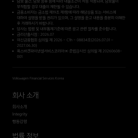
담보 물건, 담보 종류 등에 따라 대출조건이 차등 적용되며, 담보물이
부적합할 경우 대출이 제한될 수 있습니다.
금융소비자는 금소법 제19조 제1항에 따라 해당상품 또는 서비스에
대하여 설명을 받을 권리가 있으며, 그 설명을 듣고 내용을 충분히 이해한
후 거래하시기 바랍니다.
당사는 법령 및 내부통제기준에 따른 광고 관련 절차를 준수합니다.
금리산출시점 : 2026.07
여신금융협회 심의필 제 2026 – C1h – 08834호(2026.07.01 ~
2027.06.30)
폭스바겐파이낸셜서비스코리아㈜ 준법감시인 심의필 제 20260608-
001
Volkswagen Financial Services Korea
회사 소개
회사소개
Integrity
행동강령
법률 정보