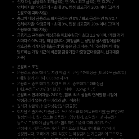
신차 대상 금융리스 최저금리는 연 0% / 최고 금리는 연 10.2% /
연체이자율: 약정금리 + 최대 3%, 법정 최고금리 20% 이내 (고객의
신용도에 따라 차등)
중고차 대상 금융리스 최저금리는 연 0% / 최고 금리는 연 19.9% /
연체이자율: 약정금리 + 최대 3%, 법정 최고금리 20% 이내 (고객의
신용도에 따라 차등)
금융리스 규정손해 배상금은 미회수원금의 최고 2.2 %이며, 1개월 경과
시마다 0.01% 차감 적용됩니다. (약정금리는 상법상 상사법정이율과
상호금융 가계자금대출금리*중 높은 금리 적용, *한국은행에서 매월
발표하는 가장 최근의 비은행 금융기관 가중평균대출금리, 신규대출
기준)
운용리스 조건
운용리스 중도 해지 및 차량 매입 시: 규정손해배상금 [미회수원금x10%]
(1개월 경과 시마다 0.05%p 차감)
운용리스 중도 해지 및 차량 반환 시: 중도해지손해배상금
[미회수원금x40%](1개월 경과 시마다 0.5%p 차감)
운용리스 연체이자율: 24% 단, 할부, 리스 상품의 연체발생 시점에
약정금리가 없는 경우 아래와 같이 적용함
원리금 상환방법: 분할상환(원리금균등)
이자율 산출기준: 대출금리는 원가요소와 마진(목표이익률)을 반영하여
결정됩니다. 원가요소는 신용원가, 업무원가, 조달원가 및 자본원가
등으로 구분하여 금융회사가 합리적인 기준에 따라 체계적으로
산정하며, 기준금리는 이러한 원가요소에 목표이익률을 감안하여
산정합니다. 고객에게 실제 적용되는 약정금리는 기준금리에 프로모션