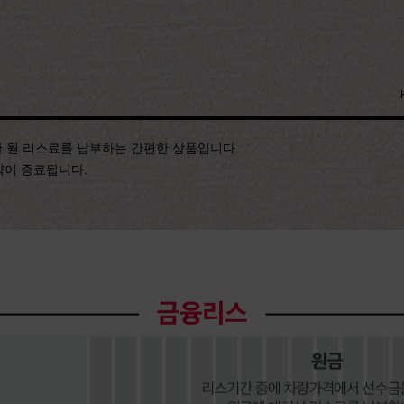
한 월 리스료를 납부하는 간편한 상품입니다.
약이 종료됩니다.