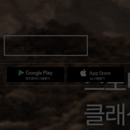
4. 결과통지
드
의