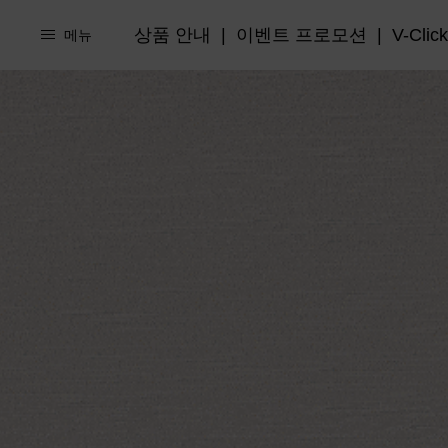
상품 안내
|
이벤트 프로모션
|
V-Click
메뉴
Home
상품 안내
이벤트 프로모션
할부상품
진행 중인 이벤트/
종료된 이벤트/프
클래식 할부금융
리스상품
Buy back 할부금융
클래식 금융리스
렌트상품
운용리스
장기렌트
프리미엄 케어 서비스
바디 프로텍션
상품 비교
파츠 프로텍션
제휴 다이렉트 자동차보험
자기부담금 지원 프로그램
세이프플랜
신차 교환 프로그램
상품 비교