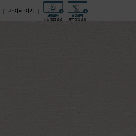
|
마이페이지
|
V-Click
마이페이지
프로모션
V-Click 안내
계약 관리
로모션
V-Click 시작하기
계약리스
회원정보 관
APP 다운로드
거래내역 
차량정보 관
확인서 발
차량관리/
견적/상담 
계약정보 
운행현황
내 견적 
개인(신용)
점검항목
상담/문의
개인(신용)
금리인하요
1:1 문의
이용/제공 