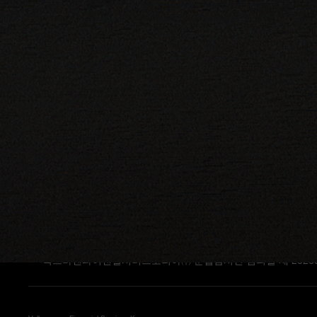
결정된 대출금리는 고정 / 변동 금리이며, 개별약정에 의해 별
금리정보는 금리 산출시점 기준으로 산정됐으며, 정확한 최신 
이자 부과시기: 이자 납입일을 정하여 일정주기(매월 등)마다
별도 취급 수수료 없음
리스승계수수료: 최소 0원 ~ 최대 250만원 / 미회수원금 x 승계수수
반환지연금: [일리스료+(일리스료 x 반환지연금율(24%)] x 경
근저당 설정은 고객의 개인신용평점에 따라 차등 적용 될 수 있
자세한 사항은 가까운 전시장 및 금융상담전문가에게 문의해 
상환능력에 비해 대출금이 과도할 경우, 귀하의 개인신용평점이
개인신용평점 하락 시 금융거래와 관련된 불이익이 발생할 수 
일정기간 원리금(또는 대출금, 납부대금 등)을 연체할 경우, 모
대출취급이 부적정한 경우(연체금 보유, 신용점수 등 낮음) 대
담보 물건, 담보 종류 등에 따라 대출조건이 차등 적용되며, 
금융소비자는 금소법 제19조 제1항에 따라 해당상품 또는 서비
당사는 법령 및 내부통제기준에 따른 광고 관련 절차를 준수합
금리산출시점 : 2026.07
여신금융협회 심의필 제 2026 – C1h – 08834호(2026.07.01 ~ 2
폭스바겐파이낸셜서비스코리아㈜ 준법감시인 심의필 제 202606