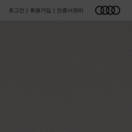
로그인
|
회원가입
|
인증서관리
고객센터
공지사항
민원절차안내
트
리
FAQ
조회
리
고객 상담/문의
급
등록
관리
소비자정보포털
변경
보관함
정보 동의·조회
리콜안내
 내역
정보 동의 현황
구권
채무조정 안내
하기
현황 조회 및 기타
기한이익상실예정공시