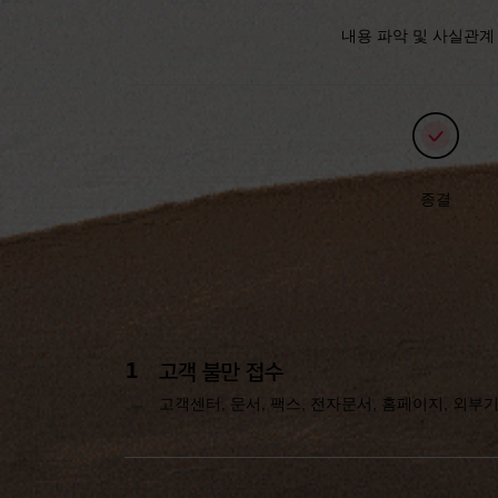
내용 파악 및 사실관계
종결
고객 불만 접수
1
고객센터, 문서, 팩스, 전자문서, 홈페이지, 외부