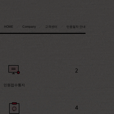
HOME
Company
고객센터
민원절차 안내
민원접수통지